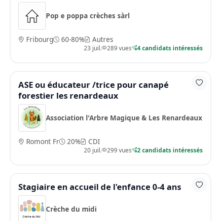
Pop e poppa crèches sàrl
Fribourg
60-80%
Autres
23 juil.
289 vues
4 candidats intéressés
ASE ou éducateur /trice pour canapé
forestier les renardeaux
Association l'Arbre Magique & Les Renardeaux
Romont Fr
20%
CDI
20 juil.
299 vues
2 candidats intéressés
Stagiaire en accueil de l'enfance 0-4 ans
Crèche du midi