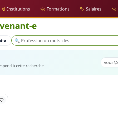
Institutions
Formations
Salaires
rvenant-e
Recherche
🔍
nt-e
respond à cette recherche.
-