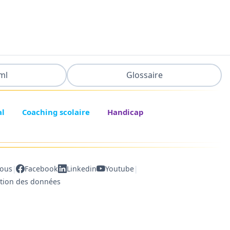
ml
Glossaire
al
Coaching scolaire
Handicap
|
|
nous
Facebook
Linkedin
Youtube
ction des données