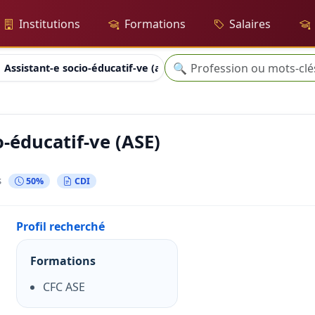
Institutions
Formations
Salaires
Recherche
🔍
Assistant-e socio-éducatif-ve (ase)
o-éducatif-ve (ASE)
s
50%
CDI
Profil recherché
Formations
CFC ASE