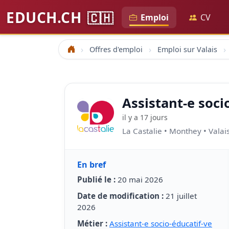
EDUCH.CH
🇨🇭
Emploi
CV
Offres d'emploi
Emploi sur Valais
Accueil
Assistant-e soci
il y a 17 jours
La Castalie • Monthey • Valai
En bref
Publié le :
20 mai 2026
Date de modification :
21 juillet
2026
Métier :
Assistant-e socio-éducatif-ve