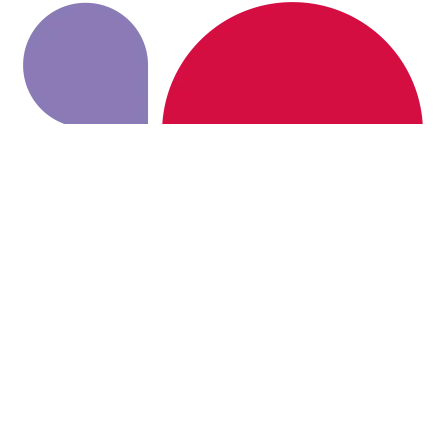
La Castalie
monthey • Valais
Offres d'emploi de La Castalie