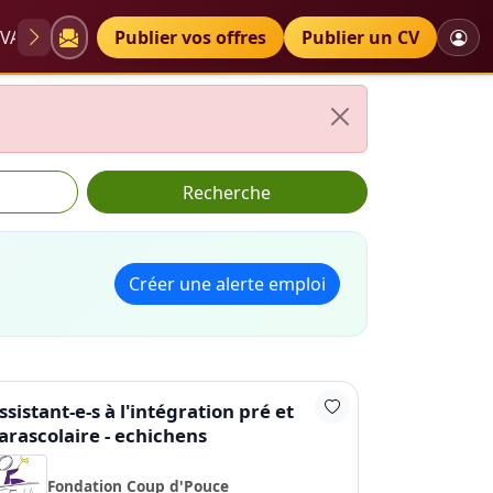
VAE
Diplômes
Publier vos offres
Petites annonces
Publier un CV
Recherche
Créer une alerte emploi
ssistant-e-s à l'intégration pré et
arascolaire - echichens
Fondation Coup d'Pouce