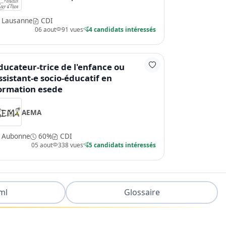
Lausanne
CDI
06 aout
91 vues
4 candidats intéressés
ducateur-trice de l'enfance ou
ssistant-e socio-éducatif en
ormation esede
AEMA
Aubonne
60%
CDI
05 aout
338 vues
5 candidats intéressés
ml
Glossaire