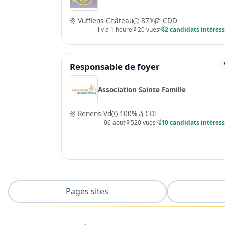
Vufflens-Château
87%
CDD
il y a 1 heure
20 vues
2 candidats intéres
Responsable de foyer
Association Sainte Famille
Renens Vd
100%
CDI
06 aout
520 vues
10 candidats intéres
Pages sites