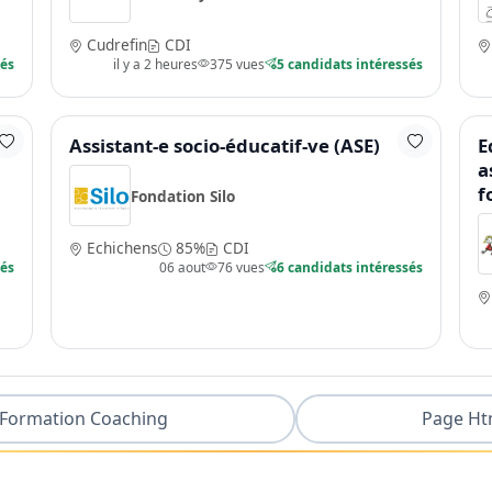
Cudrefin
CDI
sés
il y a 2 heures
375 vues
5 candidats intéressés
Assistant-e socio-éducatif-ve (ASE)
E
a
f
Fondation Silo
Echichens
85%
CDI
sés
06 aout
76 vues
6 candidats intéressés
Formation Coaching
Page Ht