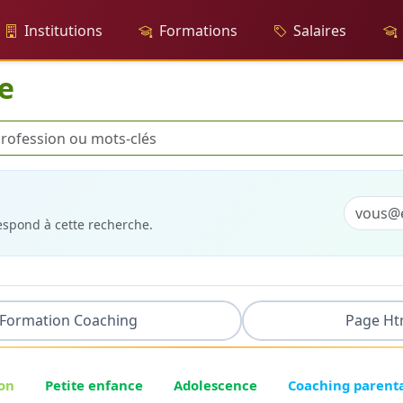
Institutions
Formations
Salaires
le
rche
respond à cette recherche.
Formation Coaching
Page Ht
on
Petite enfance
Adolescence
Coaching parent