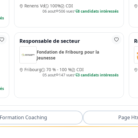
Renens Vd
100%
CDI
06 aout
506 vues
8 candidats intéressés
sés
Responsable de secteur
R
Fondation de Fribourg pour la
Jeunesse
Fribourg
70 % - 100 %
CDI
05 aout
147 vues
3 candidats intéressés
sés
Formation Coaching
Page Ht