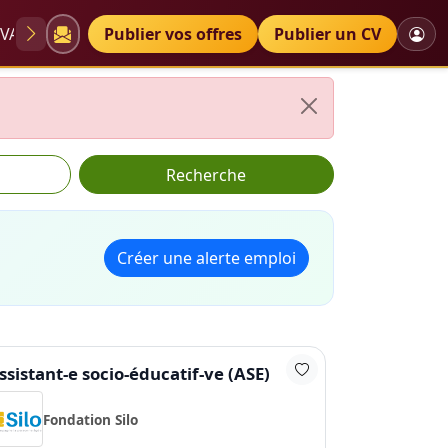
VAE
Diplômes
Publier vos offres
Petites annonces
Publier un CV
Recherche
Créer une alerte emploi
ssistant-e socio-éducatif-ve (ASE)
Fondation Silo