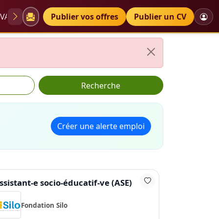
VAE
Diplômes
Publier vos offres
Petites annonces
Publier un CV
Recherche
Créer une alerte emploi
ssistant-e socio-éducatif-ve (ASE)
Fondation Silo