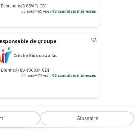
Echichens
85%
CDI
06 aout
65 vues
5 candidats intéressés
esponsable de groupe
Crèche kids co au lac
Bienne
80-100%
CDI
04 aout
77 vues
2 candidats intéressés
ml
Glossaire