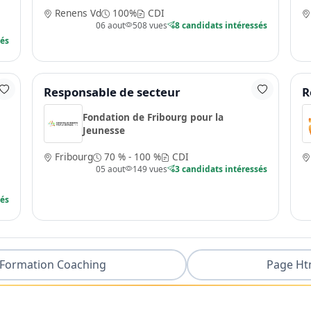
Renens Vd
100%
CDI
06 aout
508 vues
8 candidats intéressés
sés
Responsable de secteur
R
Fondation de Fribourg pour la
Jeunesse
Fribourg
70 % - 100 %
CDI
05 aout
149 vues
3 candidats intéressés
sés
Formation Coaching
Page Ht