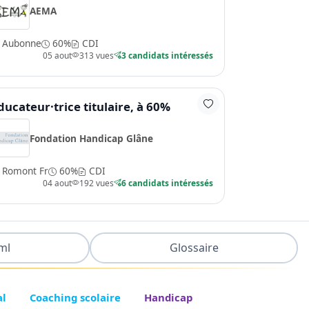
AEMA
Aubonne
60%
CDI
05 aout
313 vues
3 candidats intéressés
ducateur·trice titulaire, à 60%
Fondation Handicap Glâne
Romont Fr
60%
CDI
04 aout
192 vues
6 candidats intéressés
ml
Glossaire
al
Coaching scolaire
Handicap