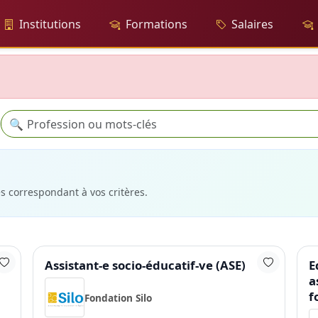
Institutions
Formations
Salaires
Recherche
🔍
es correspondant à vos critères.
Assistant-e socio-éducatif-ve (ASE)
E
a
f
Fondation Silo