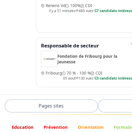
Renens Vd
100%
CDI
il y a 51 minutes
480 vues
7 candidats intéres
Responsable de secteur
Fondation de Fribourg pour la
Jeunesse
Fribourg
70 % - 100 %
CDI
05 aout
130 vues
3 candidats intéres
Pages sites
Education
Prévention
Orientation
Formati