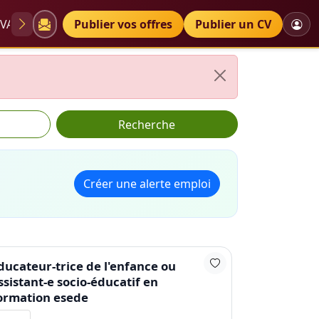
VAE
Diplômes
Publier vos offres
Petites annonces
Publier un CV
Recherche
Créer une alerte emploi
ducateur-trice de l'enfance ou
ssistant-e socio-éducatif en
ormation esede