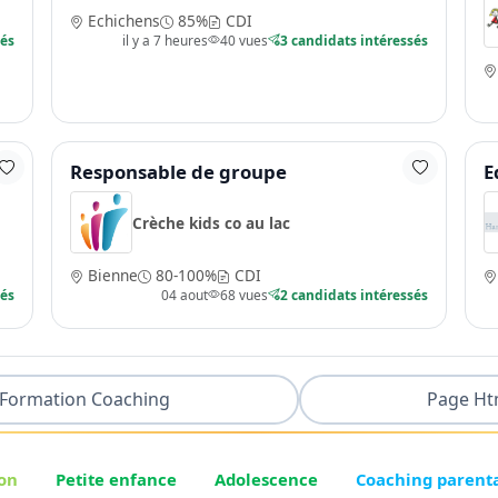
Echichens
85%
CDI
sés
il y a 7 heures
40 vues
3 candidats intéressés
Responsable de groupe
E
Crèche kids co au lac
Bienne
80-100%
CDI
sés
04 aout
68 vues
2 candidats intéressés
Formation Coaching
Page Ht
on
Petite enfance
Adolescence
Coaching parent