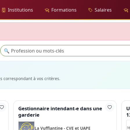
Institutions
Formations
Salaires
Recherche
🔍
es correspondant à vos critères.
Gestionnaire intendant-e dans une
U
garderie
1
La Vufflantine - CVE et UAPE