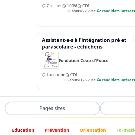
Crissier
100%
CDI
07 aout
72 vues
2 candidats intéres
Assistant-e-s à l'intégration pré et
parascolaire - echichens
Fondation Coup d'Pouce
Lausanne
CDI
06 aout
125 vues
4 candidats intéres
Pages sites
Education
Prévention
Orientation
Formati