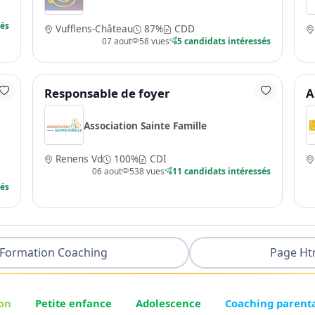
sés
Vufflens-Château
87%
CDD
07 aout
58 vues
5 candidats intéressés
Responsable de foyer
A
Association Sainte Famille
Renens Vd
100%
CDI
06 aout
538 vues
11 candidats intéressés
sés
Formation Coaching
Page Ht
on
Petite enfance
Adolescence
Coaching parent