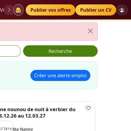
VAE
Diplômes
Publier vos offres
Petites annonces
Publier un CV
Recherche
Créer une alerte emploi
ne nounou de nuit à verbier du
3.12.26 au 12.03.27
Ma Nanny