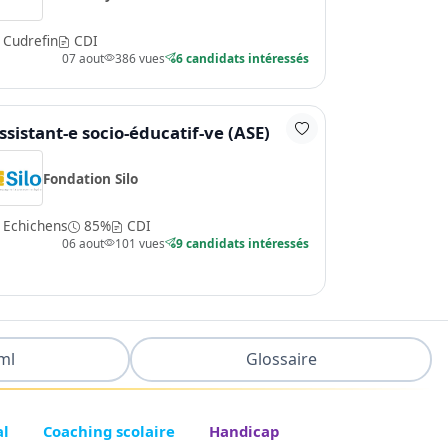
Cudrefin
CDI
07 aout
386 vues
6 candidats intéressés
ssistant-e socio-éducatif-ve (ASE)
Fondation Silo
Echichens
85%
CDI
06 aout
101 vues
9 candidats intéressés
ml
Glossaire
al
Coaching scolaire
Handicap