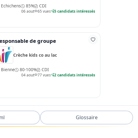
Echichens
85%
CDI
06 aout
65 vues
5 candidats intéressés
esponsable de groupe
Crèche kids co au lac
Bienne
80-100%
CDI
04 aout
77 vues
2 candidats intéressés
ml
Glossaire