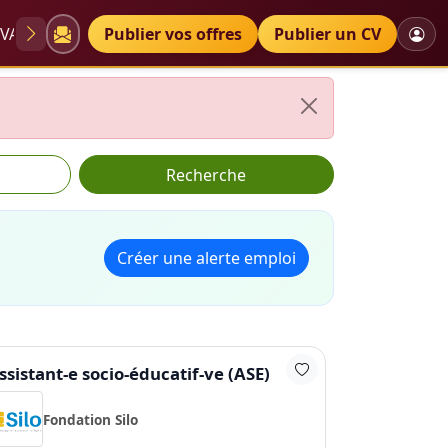
VAE
Diplômes
Publier vos offres
Petites annonces
Publier un CV
Recherche
Créer une alerte emploi
ssistant-e socio-éducatif-ve (ASE)
Fondation Silo