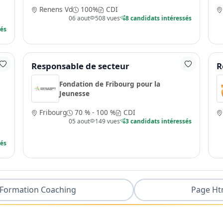
Renens Vd
100%
CDI
06 aout
508 vues
8 candidats intéressés
sés
Responsable de secteur
R
Fondation de Fribourg pour la
Jeunesse
Fribourg
70 % - 100 %
CDI
05 aout
149 vues
3 candidats intéressés
sés
Formation Coaching
Page Ht