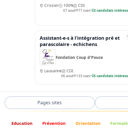
Crissier
100%
CDI
07 aout
77 vues
3 candidats intéres
Assistant-e-s à l'intégration pré et
parascolaire - echichens
Fondation Coup d'Pouce
Lausanne
CDI
06 aout
133 vues
5 candidats intéres
Pages sites
Education
Prévention
Orientation
Formati