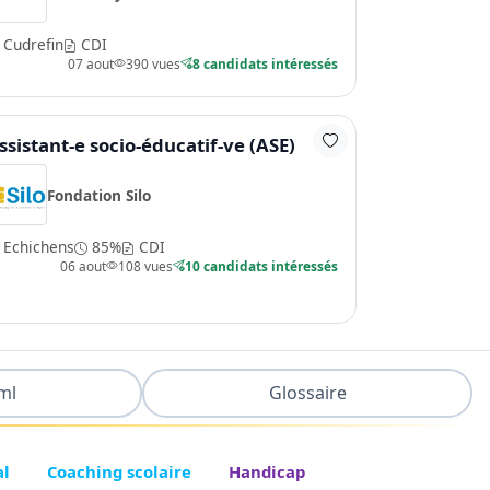
Cudrefin
CDI
07 aout
390 vues
8 candidats intéressés
ssistant-e socio-éducatif-ve (ASE)
Fondation Silo
Echichens
85%
CDI
06 aout
108 vues
10 candidats intéressés
ml
Glossaire
al
Coaching scolaire
Handicap