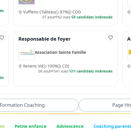
sés
Vufflens-Château
87%
CDD
07 aout
62 vues
5 candidats intéressés
Responsable de foyer
A
Association Sainte Famille
Renens Vd
100%
CDI
06 aout
541 vues
11 candidats intéressés
sés
Formation Coaching
Page Ht
on
Petite enfance
Adolescence
Coaching parent