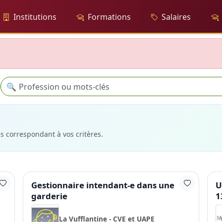
Institutions
Formations
Salaires
Recherche
🔍
es correspondant à vos critères.
Gestionnaire intendant-e dans une
U
garderie
1
La Vufflantine - CVE et UAPE