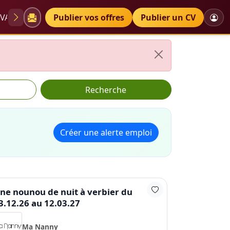
VAE
Diplômes
Publier vos offres
Petites annonces
Publier un CV
Recherche
Créer une alerte emploi
ne nounou de nuit à verbier du
3.12.26 au 12.03.27
Ma Nanny