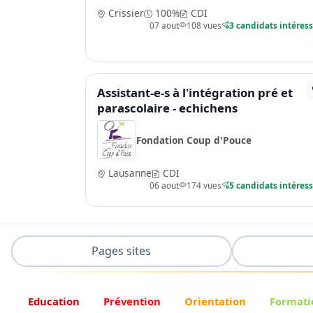
Crissier
100%
CDI
07 aout
108 vues
3 candidats intéres
Assistant-e-s à l'intégration pré et
parascolaire - echichens
Fondation Coup d'Pouce
Lausanne
CDI
06 aout
174 vues
5 candidats intéres
Pages sites
Education
Prévention
Orientation
Formati