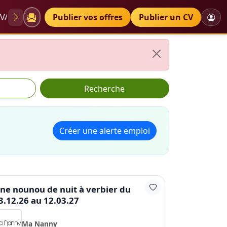
VAE
Diplômes
Publier vos offres
Petites annonces
Publier un CV
Recherche
Créer une alerte emploi
ne nounou de nuit à verbier du
3.12.26 au 12.03.27
Ma Nanny