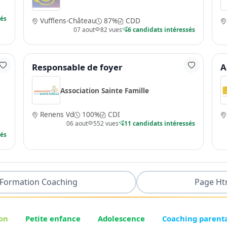
sés
Vufflens-Château
87%
CDD
07 aout
82 vues
6 candidats intéressés
Responsable de foyer
A
Association Sainte Famille
Renens Vd
100%
CDI
06 aout
552 vues
11 candidats intéressés
sés
Formation Coaching
Page Ht
on
Petite enfance
Adolescence
Coaching parent