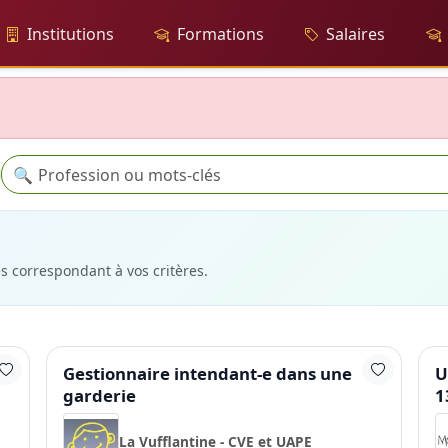
Institutions
Formations
Salaires
Recherche
🔍
es correspondant à vos critères.
Gestionnaire intendant-e dans une
U
garderie
1
La Vufflantine - CVE et UAPE