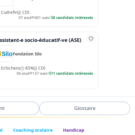
Cudrefin
CDI
07 aout
401 vues
8 candidats intéressés
ssistant-e socio-éducatif-ve (ASE)
Fondation Silo
Echichens
85%
CDI
06 aout
137 vues
11 candidats intéressés
ml
Glossaire
al
Coaching scolaire
Handicap