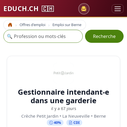
EDUCH.CH
🇨🇭
Offres d'emploi
Emploi sur Berne
Accueil
Recherche
🔍
Recherche
Gestionnaire intendant-e
dans une garderie
il y a 67 jours
Crèche Petit Jardin • La Neuveville • Berne
40%
CDI