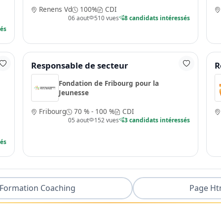
Renens Vd
100%
CDI
06 aout
510 vues
8 candidats intéressés
sés
Responsable de secteur
R
Fondation de Fribourg pour la
Jeunesse
Fribourg
70 % - 100 %
CDI
05 aout
152 vues
3 candidats intéressés
sés
Formation Coaching
Page Ht