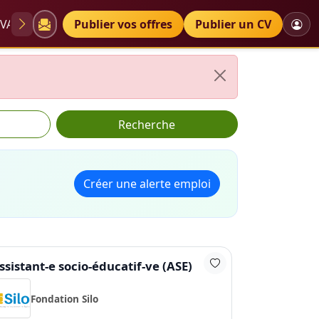
VAE
Diplômes
Publier vos offres
Petites annonces
Publier un CV
Recherche
Créer une alerte emploi
ssistant-e socio-éducatif-ve (ASE)
Fondation Silo