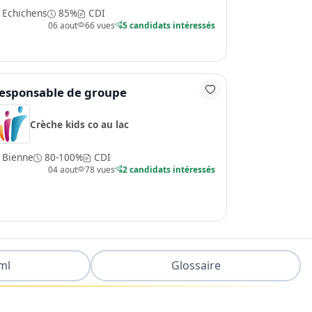
Echichens
85%
CDI
06 aout
66 vues
5 candidats intéressés
esponsable de groupe
Crèche kids co au lac
Bienne
80-100%
CDI
04 aout
78 vues
2 candidats intéressés
ml
Glossaire