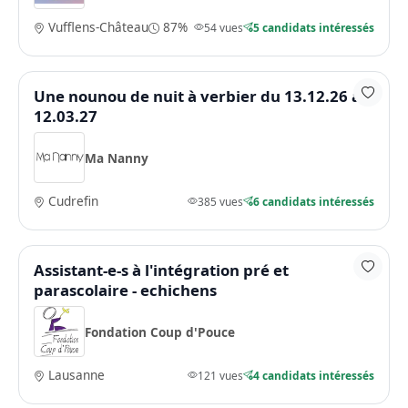
Vufflens-Château
87%
54 vues
5 candidats intéressés
Une nounou de nuit à verbier du 13.12.26 au
12.03.27
Ma Nanny
Cudrefin
385 vues
6 candidats intéressés
Assistant-e-s à l'intégration pré et
parascolaire - echichens
Fondation Coup d'Pouce
Lausanne
121 vues
4 candidats intéressés