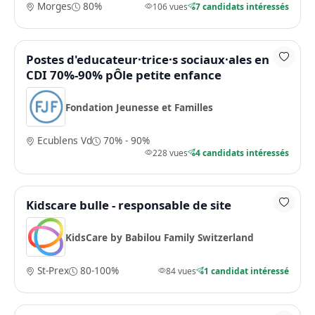
Morges
80%
106 vues
7 candidats intéressés
Postes d'educateur·trice·s sociaux·ales en
CDI 70%-90% pÔle petite enfance
Fondation Jeunesse et Familles
Ecublens Vd
70% - 90%
228 vues
4 candidats intéressés
Kidscare bulle - responsable de site
KidsCare by Babilou Family Switzerland
St-Prex
80-100%
84 vues
1 candidat intéressé