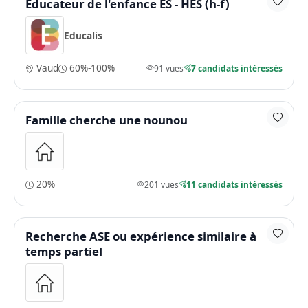
Educateur de l'enfance ES - HES (h-f)
Educalis
Vaud
60%-100%
91 vues
7 candidats intéressés
Famille cherche une nounou
20%
201 vues
11 candidats intéressés
Recherche ASE ou expérience similaire à
temps partiel