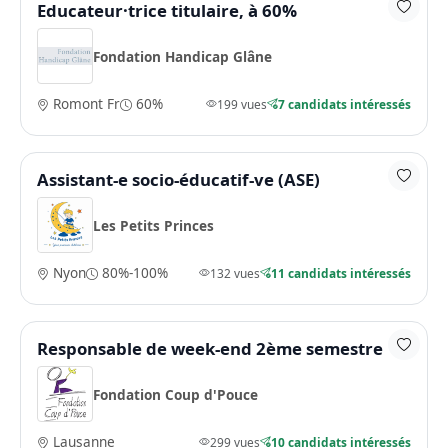
Educateur·trice titulaire, à 60%
Fondation Handicap Glâne
Romont Fr
60%
199 vues
7 candidats intéressés
Assistant-e socio-éducatif-ve (ASE)
Les Petits Princes
Nyon
80%-100%
132 vues
11 candidats intéressés
Responsable de week-end 2ème semestre
Fondation Coup d'Pouce
Lausanne
299 vues
10 candidats intéressés