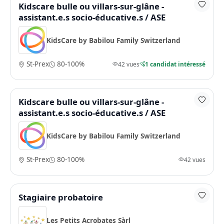
Kidscare bulle ou villars-sur-glâne -
assistant.e.s socio-éducative.s / ASE
KidsCare by Babilou Family Switzerland
St-Prex
80-100%
42 vues
1 candidat intéressé
Kidscare bulle ou villars-sur-glâne -
assistant.e.s socio-éducative.s / ASE
KidsCare by Babilou Family Switzerland
St-Prex
80-100%
42 vues
Stagiaire probatoire
Les Petits Acrobates Sàrl