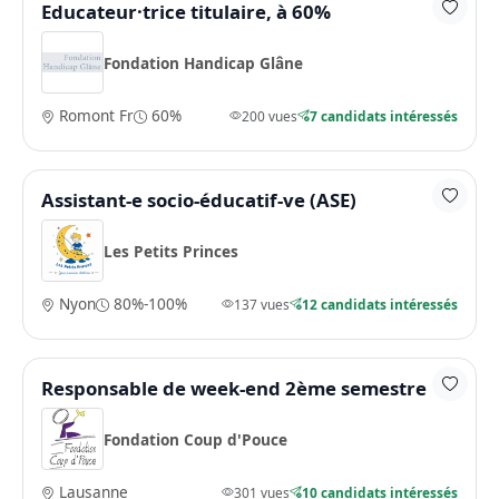
Educateur·trice titulaire, à 60%
Fondation Handicap Glâne
Romont Fr
60%
200 vues
7 candidats intéressés
Assistant-e socio-éducatif-ve (ASE)
Les Petits Princes
Nyon
80%-100%
137 vues
12 candidats intéressés
Responsable de week-end 2ème semestre
Fondation Coup d'Pouce
Lausanne
301 vues
10 candidats intéressés