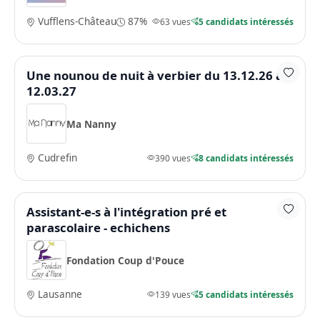
Vufflens-Château
87%
63 vues
5 candidats intéressés
Une nounou de nuit à verbier du 13.12.26 au
12.03.27
Ma Nanny
Cudrefin
390 vues
8 candidats intéressés
Assistant-e-s à l'intégration pré et
parascolaire - echichens
Fondation Coup d'Pouce
Lausanne
139 vues
5 candidats intéressés