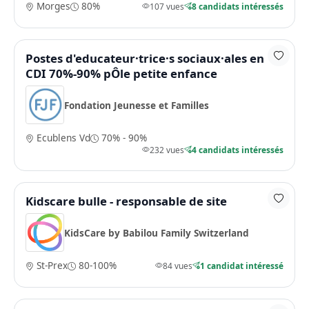
Morges
80%
107 vues
8 candidats intéressés
Postes d'educateur·trice·s sociaux·ales en
CDI 70%-90% pÔle petite enfance
Fondation Jeunesse et Familles
Ecublens Vd
70% - 90%
232 vues
4 candidats intéressés
Kidscare bulle - responsable de site
KidsCare by Babilou Family Switzerland
St-Prex
80-100%
84 vues
1 candidat intéressé