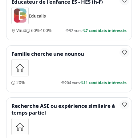
Educateur de l'enfance ES - HES (h-f)
Educalis
Vaud
60%-100%
92 vues
7 candidats intéressés
Famille cherche une nounou
20%
204 vues
11 candidats intéressés
Recherche ASE ou expérience similaire à
temps partiel