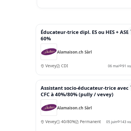
Éducateur-trice dipl. ES ou HES + ASE 
60%
Alamaison.ch Sàrl
Vevey
CDI
06 mai
91 v
Assistant socio-éducateur-trice avec
CFC à 40%/80% (pully / vevey)
Alamaison.ch Sàrl
Vevey
40/80%
Permanent
05 juin
143 v