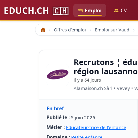
EDUCH.CH
🇨🇭
Emploi
CV
Offres d'emploi
Emploi sur Vaud
Accueil
Recrutons ¦ éduc
région lausanno
il y a 64 jours
Alamaison.ch Sàrl • Vevey • 
En bref
Publié le :
5 juin 2026
Métier :
Educateur-trice de l'enfance
Domaine :
Petite enfance