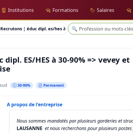
Institutions
Formations
Salaires
Recherche
🔍
Recrutons ¦ éduc dipl. es/hes à 30-90% => vevey et région lau
 dipl. ES/HES à 30-90% => vevey et
ise
Vaud
30-90%
Permanent
A propos de l'entreprise
Nous sommes mandatés par plusieurs garderies et struc
LAUSANNE
et nous recherchons pour plusieurs postes 