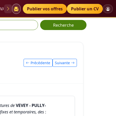
VAE
Diplômes
Publier vos offres
Petites annonces
Publier un CV
Recherche
sannoise
Précédente
Suivante
tures de
VEVEY - PULLY-
fixes et temporaires, des
: