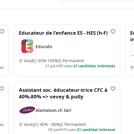
•
Educateur de l'enfance ES - HES (h-f)
E
i
Educalis
Vaud
60%-100%
Permanent
31 juil.
95 vues
7 candidats intéressés
ues
Assistant soc. éducateur-trice CFC à
40%-80% => vevey & pully
Alamaison.ch Sàrl
Vevey
40% - 80%
Permanent
ues
05 juin
70 vues
1 candidat intéressé