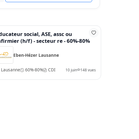
ducateur social, ASE, assc ou
nfirmier (h/f) - secteur re - 60%-80%
Eben-Hézer Lausanne
Lausanne
60%-80%
CDI
10 juin
148 vues