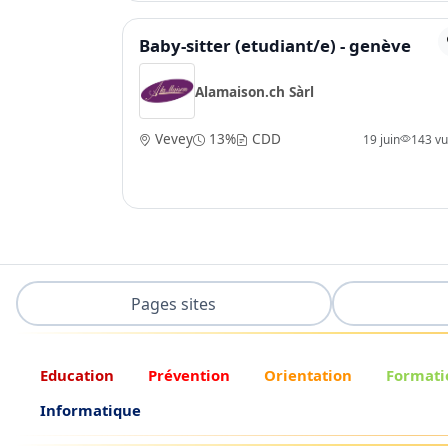
Baby-sitter (etudiant/e) - genève
Alamaison.ch Sàrl
Vevey
13%
CDD
19 juin
143 v
Pages sites
Education
Prévention
Orientation
Formati
Informatique