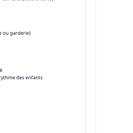
le ou garderie)
té
e rythme des enfants