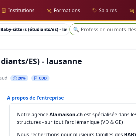
Institutions
Formations
Salaires
Recherche
🔍
Baby-sitters (étudiants/es) - lausanne
udiants/ES) - lausanne
Vaud
20%
CDD
A propos de l'entreprise
Notre agence
Alamaison.ch
est spécialisée dans le
structures - sur tout l'arc lémanique (VD & GE)
Nous recherchons pour plusieurs familles des
BABY