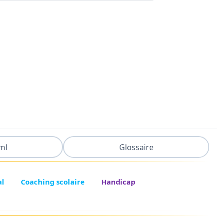
ml
Glossaire
al
Coaching scolaire
Handicap