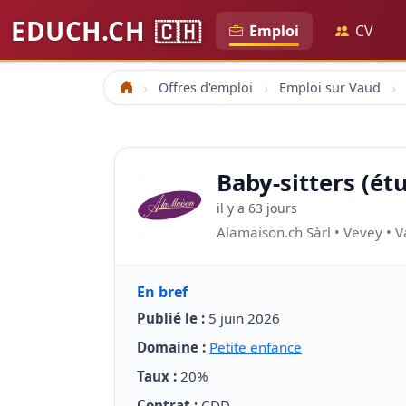
EDUCH.CH
🇨🇭
Emploi
CV
Offres d'emploi
Emploi sur Vaud
Accueil
Baby-sitters (ét
il y a 63 jours
Alamaison.ch Sàrl • Vevey • 
En bref
Publié le :
5 juin 2026
Domaine :
Petite enfance
Taux :
20%
Contrat :
CDD