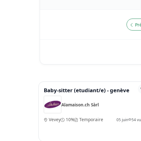
Pr
Baby-sitter (etudiant/e) - genève
Alamaison.ch Sàrl
Vevey
10%
Temporaire
05 juin
54 v