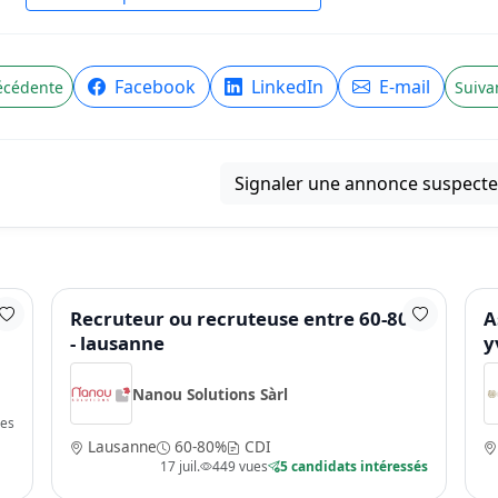
Facebook
LinkedIn
E-mail
écédente
Suiva
Signaler une annonce suspecte
Recruteur ou recruteuse entre 60-80%
A
- lausanne
y
Nanou Solutions Sàrl
ues
Lausanne
60-80%
CDI
17 juil.
449 vues
5 candidats intéressés