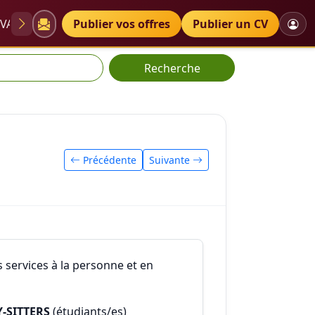
VAE
Diplômes
Publier vos offres
Petites annonces
Publier un CV
Recherche
Précédente
Suivante
s services à la personne et en
-SITTERS
(étudiants/es)