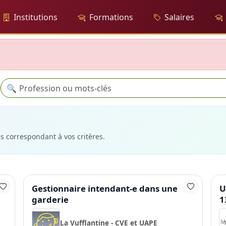
Institutions
Formations
Salaires
Recherche
🔍
es correspondant à vos critères.
Gestionnaire intendant-e dans une
U
garderie
1
La Vufflantine - CVE et UAPE