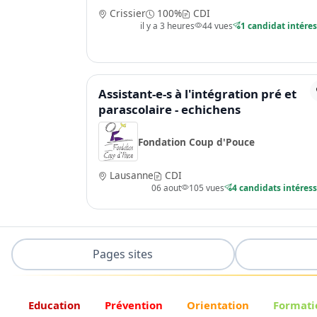
Crissier
100%
CDI
il y a 3 heures
44 vues
1 candidat intére
Assistant-e-s à l'intégration pré et
parascolaire - echichens
Fondation Coup d'Pouce
Lausanne
CDI
06 aout
105 vues
4 candidats intéres
Pages sites
Education
Prévention
Orientation
Formati