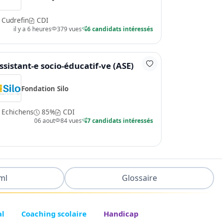
Cudrefin
CDI
il y a 6 heures
379 vues
6 candidats intéressés
ssistant-e socio-éducatif-ve (ASE)
Fondation Silo
Echichens
85%
CDI
06 aout
84 vues
7 candidats intéressés
ml
Glossaire
al
Coaching scolaire
Handicap