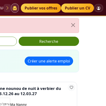
VAE
Diplômes
Publier vos offres
Petites annonces
Publier un CV
Recherche
Créer une alerte emploi
ne nounou de nuit à verbier du
3.12.26 au 12.03.27
Ma Nanny