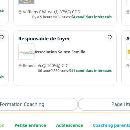
ssé
Vufflens-Château
87%
CDD
il y a 5 heures
38 vues
4 candidats intéressés
Responsable de foyer
A
Association Sainte Famille
Renens Vd
100%
CDI
06 aout
530 vues
11 candidats intéressés
sés
Formation Coaching
Page Ht
on
Petite enfance
Adolescence
Coaching parent