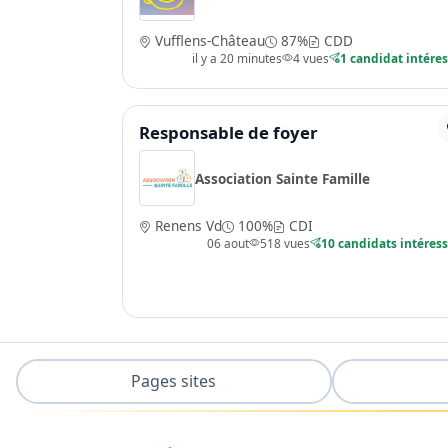
Vufflens-Château
87%
CDD
il y a 20 minutes
4 vues
1 candidat intére
Responsable de foyer
Association Sainte Famille
Renens Vd
100%
CDI
06 aout
518 vues
10 candidats intéres
Pages sites