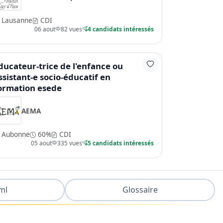
Lausanne
CDI
06 aout
82 vues
4 candidats intéressés
ducateur-trice de l'enfance ou
ssistant-e socio-éducatif en
ormation esede
AEMA
Aubonne
60%
CDI
05 aout
335 vues
5 candidats intéressés
ml
Glossaire