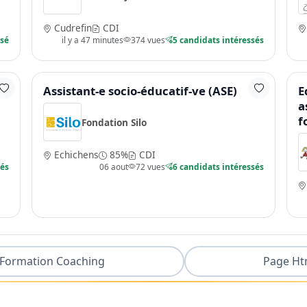
Cudrefin
CDI
ssé
il y a 47 minutes
374 vues
5 candidats intéressés
Assistant-e socio-éducatif-ve (ASE)
E
a
f
Fondation Silo
Echichens
85%
CDI
sés
06 aout
72 vues
6 candidats intéressés
Formation Coaching
Page Ht