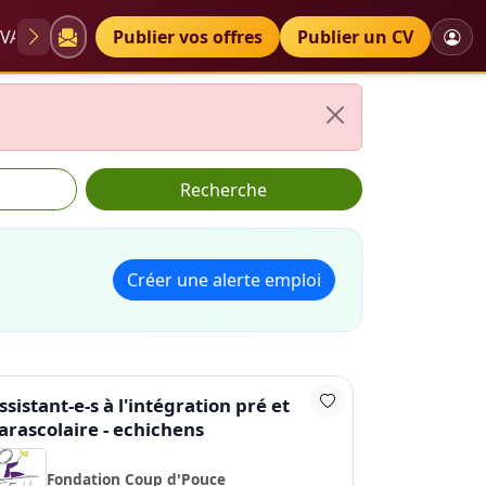
VAE
Diplômes
Publier vos offres
Petites annonces
Publier un CV
Recherche
Créer une alerte emploi
ssistant-e-s à l'intégration pré et
arascolaire - echichens
Fondation Coup d'Pouce