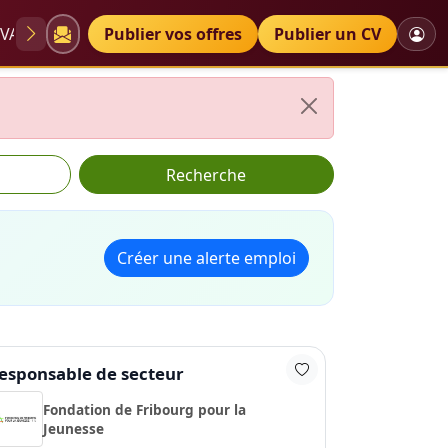
VAE
Diplômes
Publier vos offres
Petites annonces
Publier un CV
Recherche
Créer une alerte emploi
esponsable de secteur
Fondation de Fribourg pour la
Jeunesse