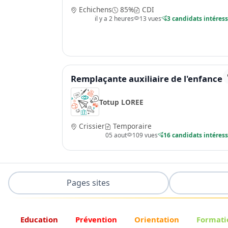
Echichens
85%
CDI
il y a 2 heures
13 vues
3 candidats intéres
Remplaçante auxiliaire de l'enfance
Totup LOREE
Crissier
Temporaire
05 aout
109 vues
16 candidats intéres
Pages sites
Education
Prévention
Orientation
Formati