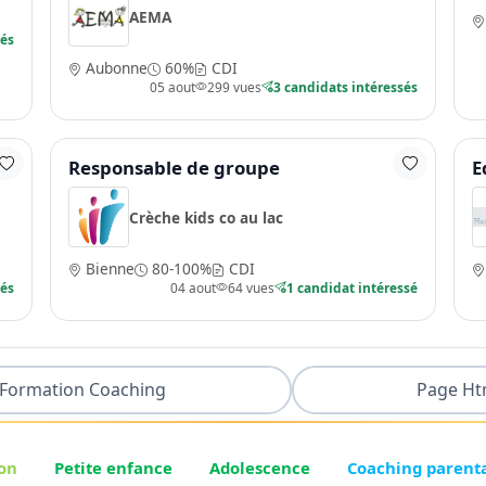
AEMA
sés
Aubonne
60%
CDI
05 aout
299 vues
3 candidats intéressés
Responsable de groupe
E
Crèche kids co au lac
Bienne
80-100%
CDI
sés
04 aout
64 vues
1 candidat intéressé
Formation Coaching
Page Ht
on
Petite enfance
Adolescence
Coaching parent