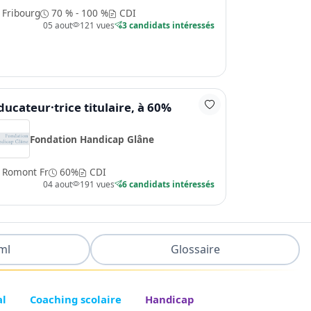
Fribourg
70 % - 100 %
CDI
05 aout
121 vues
3 candidats intéressés
ducateur·trice titulaire, à 60%
Fondation Handicap Glâne
Romont Fr
60%
CDI
04 aout
191 vues
6 candidats intéressés
ml
Glossaire
al
Coaching scolaire
Handicap