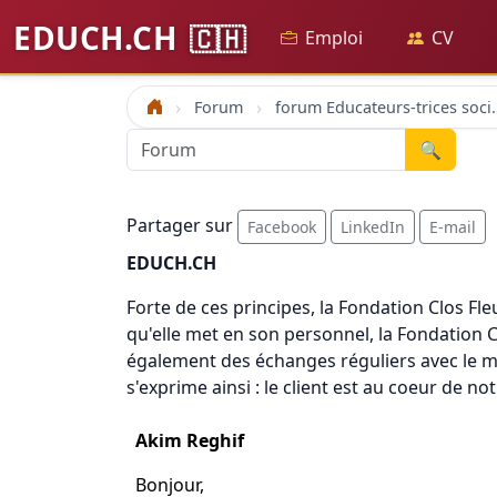
EDUCH.CH
🇨🇭
Emploi
CV
Forum
forum Educateu
Accueil
🔍
Partager sur
Facebook
LinkedIn
E-mail
EDUCH.CH
Forte de ces principes, la Fondation Clos Fl
qu'elle met en son personnel, la Fondation C
également des échanges réguliers avec le m
s'exprime ainsi : le client est au coeur de not
Akim Reghif
Bonjour,