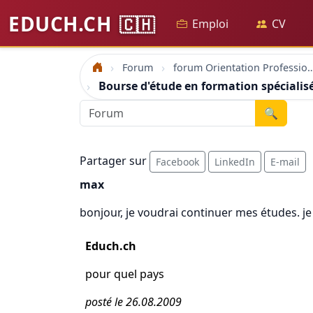
EDUCH.CH
🇨🇭
Emploi
CV
Forum
forum Orientation Profes
Accueil
Bourse d'étude en formation spécialis
🔍
Partager sur
Facebook
LinkedIn
E-mail
max
bonjour, je voudrai continuer mes études. j
Educh.ch
pour quel pays
posté le 26.08.2009