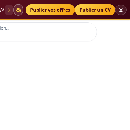
VAE
Diplômes
Publier vos offres
Petites annonces
Publier un CV
Bourse d'étude en formation spécialisée en neurochirurgie