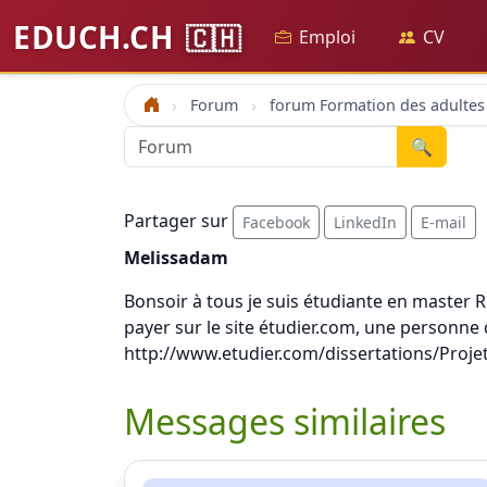
EDUCH.CH
🇨🇭
Emploi
CV
Forum
forum Formation des adultes
Accueil
🔍
Partager sur
Facebook
LinkedIn
E-mail
Melissadam
Bonsoir à tous je suis étudiante en master R
payer sur le site étudier.com, une personne 
http://www.etudier.com/dissertations/Proj
Messages similaires