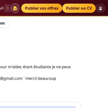
VAE
Diplômes
Publier vos offres
Petites annonces
Publier un CV
com
our m'aider, étant étudiante je ne peux
t@gmail.com ` mercii beaucoup