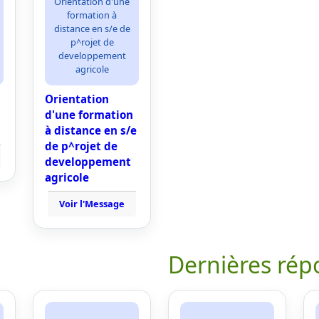
Orientation d'une
formation à
distance en s/e de
p^rojet de
developpement
agricole
Orientation
d'une formation
à distance en s/e
de p^rojet de
developpement
agricole
Voir l'Message
Dernières rép