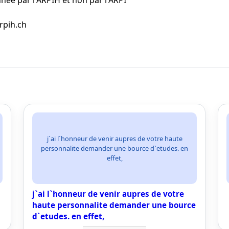
née par l'ARPIH et non par l'ARPI
rpih.ch
j`ai l`honneur de venir aupres de votre haute
personnalite demander une bource d`etudes. en
effet,
j`ai l`honneur de venir aupres de votre
haute personnalite demander une bource
d`etudes. en effet,