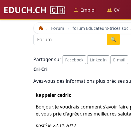
EDUCH.CH
🇨🇭
Emploi
CV
Forum
forum Educateu
Accueil
🔍
Partager sur
Facebook
LinkedIn
E-mail
Cri-Cri
Avez-vous des informations plus précises su
kappeler cedric
Bonjour, Je voudrais comment s'avoir faire p
et vous prie d'agréer, mes meilleures salu
posté le 22.11.2012