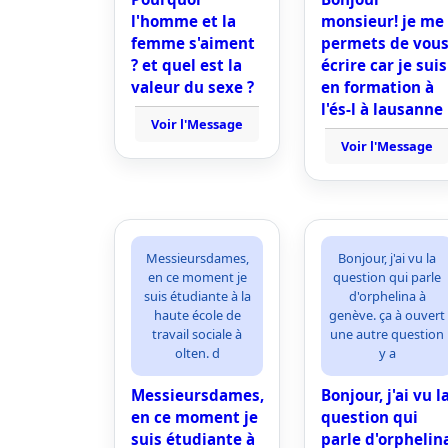
l'homme et la
monsieur! je me
femme s'aiment
permets de vou
? et quel est la
écrire car je suis
valeur du sexe ?
en formation à
l'és-l à lausanne
Voir l'Message
Voir l'Message
Messieursdames,
Bonjour, j'ai vu la
en ce moment je
question qui parle
suis étudiante à la
d'orphelina à
haute école de
genève. ça à ouvert
travail sociale à
une autre question
olten. d
y a
Messieursdames,
Bonjour, j'ai vu l
en ce moment je
question qui
suis étudiante à
parle d'orphelin