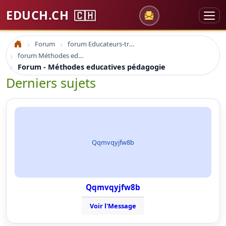
EDUCH.CH
🇨🇭
Forum
forum Educateurs-trices sociaux
Accueil
forum Méthodes educatives pédagogie
Forum - Méthodes educatives pédagogie
Derniers sujets
Qqmvqyjfw8b
Qqmvqyjfw8b
Voir l'Message