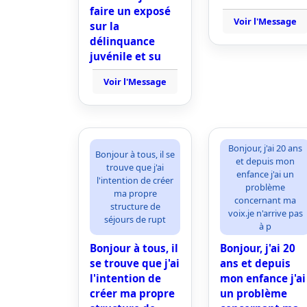
faire un exposé
Voir l'Message
sur la
délinquance
juvénile et su
Voir l'Message
Bonjour, j'ai 20 ans
Bonjour à tous, il se
et depuis mon
trouve que j'ai
enfance j'ai un
l'intention de créer
problème
ma propre
concernant ma
structure de
voix.je n'arrive pas
séjours de rupt
à p
Bonjour à tous, il
Bonjour, j'ai 20
se trouve que j'ai
ans et depuis
l'intention de
mon enfance j'ai
créer ma propre
un problème