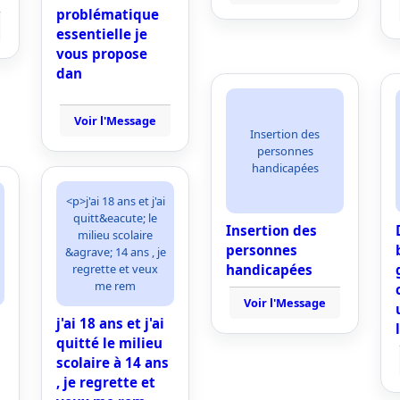
problématique
essentielle je
vous propose
dan
Voir l'Message
Insertion des
personnes
handicapées
<p>j'ai 18 ans et j'ai
quitt&eacute; le
Insertion des
milieu scolaire
personnes
&agrave; 14 ans , je
regrette et veux
handicapées
me rem
Voir l'Message
j'ai 18 ans et j'ai
quitté le milieu
scolaire à 14 ans
, je regrette et