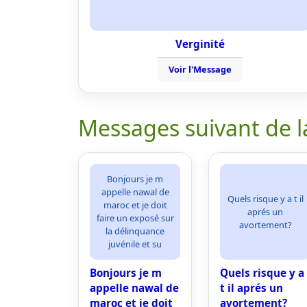
Verginité
Voir l'Message
Messages suivant de l
Bonjours je m
appelle nawal de
Quels risque y a t il
maroc et je doit
aprés un
faire un exposé sur
avortement?
la délinquance
juvénile et su
Bonjours je m
Quels risque y a
appelle nawal de
t il aprés un
maroc et je doit
avortement?