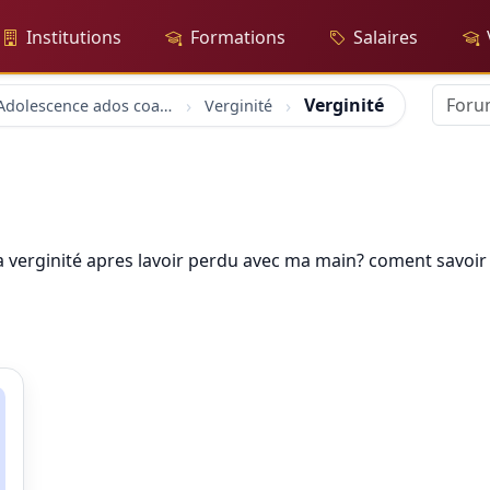
Institutions
Formations
Salaires
Verginité
forum Adolescence ados coaching
Verginité
ma verginité apres lavoir perdu avec ma main? coment savoi