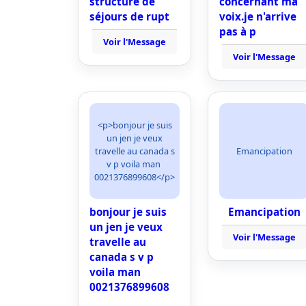
structure de
concernant ma
séjours de rupt
voix.je n'arrive
pas à p
Voir l'Message
Voir l'Message
<p>bonjour je suis
un jen je veux
travelle au canada s
Emancipation
v p voila man
0021376899608</p>
bonjour je suis
Emancipation
un jen je veux
Voir l'Message
travelle au
canada s v p
voila man
0021376899608