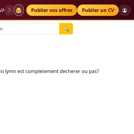
VAE
Diplômes
Publier vos offres
Petites annonces
Publier un CV
🔍
r si lymn est completement decherer ou pas?