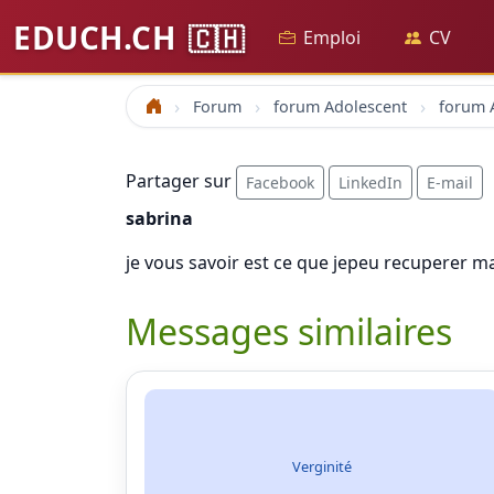
EDUCH.CH
🇨🇭
Emploi
CV
Forum
forum Adolescent
Accueil
Partager sur
Facebook
LinkedIn
E-mail
sabrina
je vous savoir est ce que jepeu recuperer 
Messages similaires
Verginité