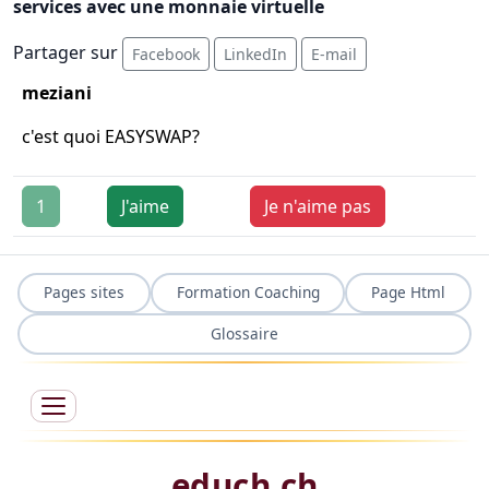
services avec une monnaie virtuelle
Partager sur
Facebook
LinkedIn
E-mail
meziani
c'est quoi EASYSWAP?
1
J'aime
Je n'aime pas
Pages sites
Formation Coaching
Page Html
Glossaire
educh.ch