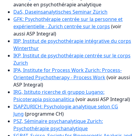
avancée en psychothérapie analytique
DaS, Daseinsanalytisches Seminar Zürich
GFK: Psychothérapie centrée sur la personne et
expérientielle - Zurich centrée sur le corps
(voir
aussi ASP Integral)
IBP, Institut de psychothérapie intégrative du corps
Winterthur
IKP, Institut de psychothérapie centrée sur le corps
Zurich
IPA, Institute for Process Work Zurich: Process-
Oriented Psychotherapy - Process Work
(voir aussi
ASP Integral)
IRG, Istituto ricerche di gruppo Lugano:
Psicoterapia psicoanalitica
(voir aussi ASP Integral)
ISAPZURICH: Psychologie analytique selon CG
Jung
(programme CH)
PSZ, Séminaire psychanalytique Zurich:
Psychothérapie psychanalytique
SGBAT, Suisse. Society for Bioenergetic Analysis and