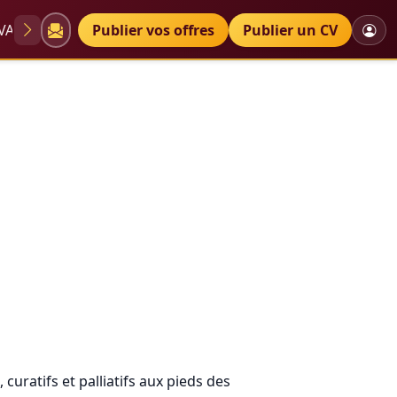
VAE
Diplômes
Publier vos offres
Petites annonces
Publier un CV
curatifs et palliatifs aux pieds des