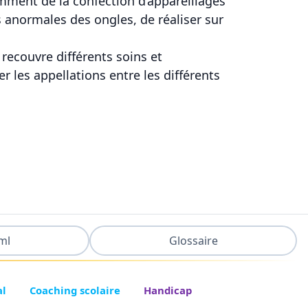
tamment de la confection d’appareillages
s anormales des ongles, de réaliser sur
 recouvre différents soins et
r les appellations entre les différents
ml
Glossaire
al
Coaching scolaire
Handicap