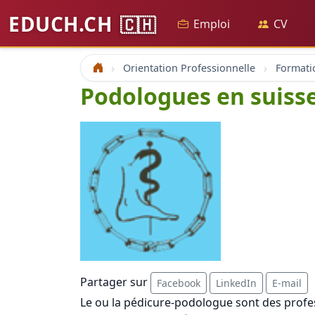
EDUCH.CH
🇨🇭
Emploi
CV
Orientation Professionnelle
Formati
Accueil
Podologues en suiss
Partager sur
Facebook
LinkedIn
E-mail
Le ou la pédicure-podologue sont des professi