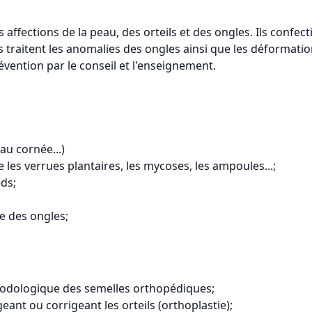
es affections de la peau, des orteils et des ongles. Ils con
s traitent les anomalies des ongles ainsi que les déformation
évention par le conseil et l'enseignement.
au cornée...)
les verrues plantaires, les mycoses, les ampoules...;
eds;
e des ongles;
 podologique des semelles orthopédiques;
ant ou corrigeant les orteils (orthoplastie);