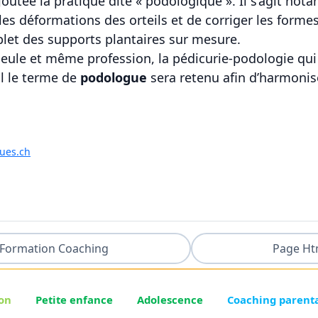
joutée la pratique dite « podologique ». Il s’agit no
es déformations des orteils et de corriger les forme
et des supports plantaires sur mesure.
 seule et même profession, la pédicurie-podologie qui
l le terme de
podologue
sera retenu afin d’harmonise
ues.ch
Formation Coaching
Page Ht
on
Petite enfance
Adolescence
Coaching parent