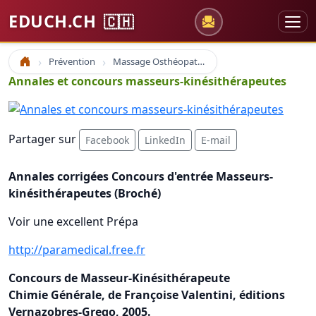
EDUCH.CH
🇨🇭
Prévention
Massage Osthéopathie Kinésiologie
Accueil
Annales et concours masseurs-kinésithérapeutes
Partager sur
Facebook
LinkedIn
E-mail
Annales corrigées Concours d'entrée Masseurs-
kinésithérapeutes (Broché)
Voir une excellent Prépa
http://paramedical.free.fr
Concours de Masseur-Kinésithérapeute
Chimie Générale, de Françoise Valentini, éditions
Vernazobres-Grego, 2005.