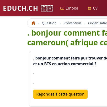
EDUCH.CH
🇨🇭
Emploi
CV
Question
Prévention
Accueil
. bonjour comment fa
cameroun( afrique ce
. bonjour comment faire pur trouver d
et un BTS en action commercial.?
-
-
Répondez à cette question