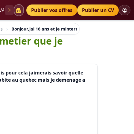
VAE
Diplômes
Publier vos offres
Petites annonces
Publier un CV
ns
Bonjour,jai 16 ans et je minterrese davantage au metier q
 metier que je
is pour cela jaimerais savoir quelle
jhabite au quebec mais je demenage a