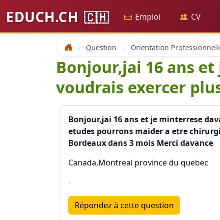
EDUCH.CH
🇨🇭
Emploi
CV
Question
Orientation Professionnell
Accueil
Bonjour,jai 16 ans e
voudrais exercer plus
Bonjour,jai 16 ans et je minterrese dav
etudes pourrons maider a etre chirurg
Bordeaux dans 3 mois Merci davance
Canada,Montreal province du quebec
-
Répondez à cette question