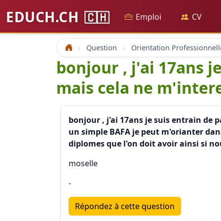
EDUCH.CH
🇨🇭
Emploi
CV
Question
Orientation Professionnell
Accueil
bonjour , j'ai 17ans 
mais cela ne m'inte
bonjour , j'ai 17ans je suis entrain de
un simple BAFA je peut m'orianter dans
diplomes que l'on doit avoir ainsi si 
moselle
-
Répondez à cette question