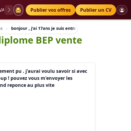
VAE
Diplômes
Publier vos offres
Petites annonces
Publier un CV
ns
bonjour , j'ai 17ans je suis entrain de passé mon diplom
 diplome BEP vente
ment pu . j'aurai voulu savoir si avec
oup ! pouvez vous m'envoyer les
end reponce au plus vite