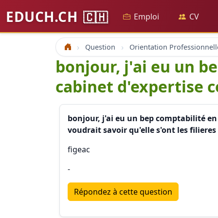
EDUCH.CH
🇨🇭
Emploi
CV
Question
Orientation Professionnell
Accueil
bonjour, j'ai eu un b
cabinet d'expertise 
bonjour, j'ai eu un bep comptabilité en
voudrait savoir qu'elle s'ont les filier
figeac
-
Répondez à cette question