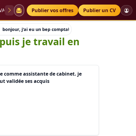
VAE
Diplômes
Publier vos offres
Petites annonces
Publier un CV
bonjour, j'ai eu un bep comptabilité en 1985 et depuis je trav
puis je travail en
ble comme assistante de cabinet. je
eut validée ses acquis