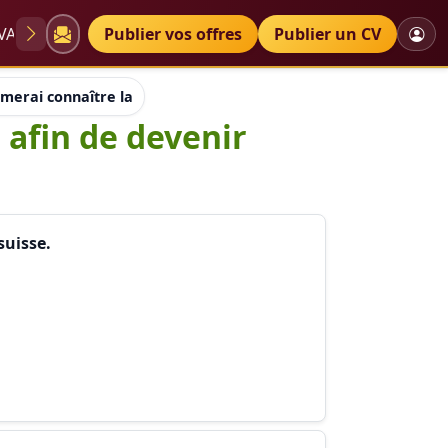
VAE
Diplômes
Publier vos offres
Petites annonces
Publier un CV
aimerai connaître la formation à suivre afin de devenir thérape
 afin de devenir
suisse.