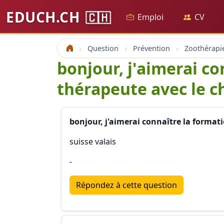
EDUCH.CH
🇨🇭
Emploi
CV
Question
Prévention
Accueil
bonjour, j'aimerai co
thérapeute avec le c
bonjour, j'aimerai connaître la formati
suisse valais
-
Répondez à cette question