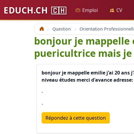
EDUCH.CH
🇨🇭
Emploi
CV
Question
Orientation Professionnell
Accueil
bonjour je mappelle e
puericultrice mais je
bonjour je mappelle emilie j'ai 20 ans 
niveau études merci d'avance adresse:
-
-
Répondez à cette question