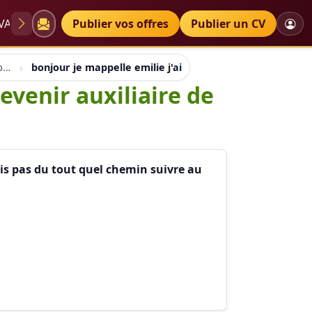
VAE
Diplômes
Publier vos offres
Petites annonces
Publier un CV
Auxillaire de vie, auxilliaire puéricultrice, auxilliaire santé
bonjour je mappelle emilie j'ai 20 ans j'aimerais devenir 
devenir auxiliaire de
sais pas du tout quel chemin suivre au