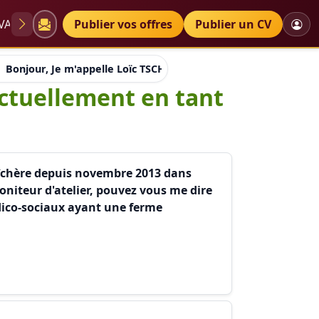
VAE
Diplômes
Publier vos offres
Petites annonces
Publier un CV
Bonjour, Je m'appelle Loïc TSCHAEN, je travaille actuellemen
actuellement en tant
raîchère depuis novembre 2013 dans
oniteur d'atelier, pouvez vous me dire
édico-sociaux ayant une ferme