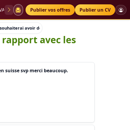
VAE
Diplômes
Publier vos offres
Petites annonces
Publier un CV
 souhaiterai avoir des informations en rapport avec les etudes
 rapport avec les
 en suisse svp merci beaucoup.