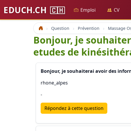
EDUCH.CH
🇨🇭
Emploi
CV
Question
Prévention
Accueil
Bonjour, je souhaiter
etudes de kinésithér
Bonjour, je souhaiterai avoir des info
rhone_alpes
-
Répondez à cette question