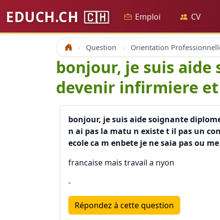
EDUCH.CH
🇨🇭
Emploi
CV
Question
Orientation Professionnell
Accueil
bonjour, je suis aide
devenir infirmiere et
bonjour, je suis aide soignante diplome
n ai pas la matu n existe t il pas un co
ecole ca m enbete je ne saia pas ou me
francaise mais travail a nyon
-
Répondez à cette question