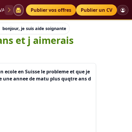
VAE
Diplômes
Publier vos offres
Petites annonces
Publier un CV
bonjour, je suis aide soignante diplome depuis 5 ans et j aime
ns et j aimerais
on ecole en Suisse le probleme et que je
faire une annee de matu plus quqtre ans d