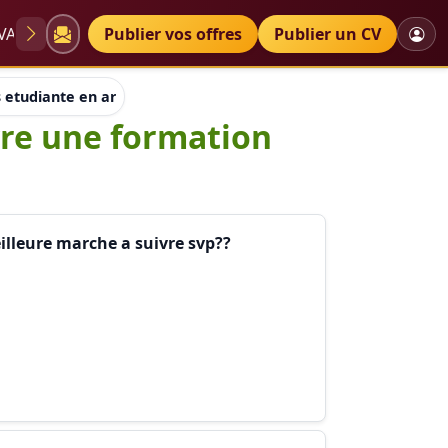
VAE
Diplômes
Publier vos offres
Petites annonces
Publier un CV
s etudiante en art et j'aimerais suivre une formation d'art thér
ivre une formation
eilleure marche a suivre svp??