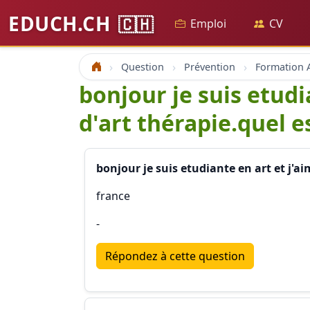
EDUCH.CH
🇨🇭
Emploi
CV
Question
Prévention
Formation A
Accueil
bonjour je suis etudi
d'art thérapie.quel e
bonjour je suis etudiante en art et j'a
france
-
Répondez à cette question