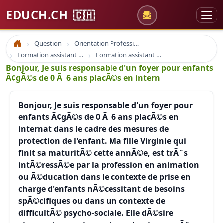
EDUCH.CH
🇨🇭
Question
Orientation Professionnelle
Accueil
Formation assistant social
Formation assistant social
Bonjour, Je suis responsable d'un foyer pour enfants
Ã¢gÃ©s de 0 Ã 6 ans placÃ©s en intern
Bonjour, Je suis responsable d'un foyer pour
enfants Ã¢gÃ©s de 0 Ã 6 ans placÃ©s en
internat dans le cadre des mesures de
protection de l'enfant. Ma fille Virginie qui
finit sa maturitÃ© cette annÃ©e, est trÃ¨s
intÃ©ressÃ©e par la profession en animation
ou Ã©ducation dans le contexte de prise en
charge d'enfants nÃ©cessitant de besoins
spÃ©cifiques ou dans un contexte de
difficultÃ© psycho-sociale. Elle dÃ©sire