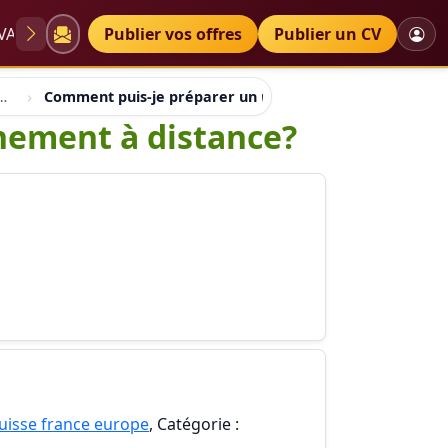
VAE
Diplômes
Publier vos offres
Petites annonces
Publier un CV
suisse france europe
Comment puis-je préparer un master en environnement
nement à distance?
suisse france europe
, Catégorie :