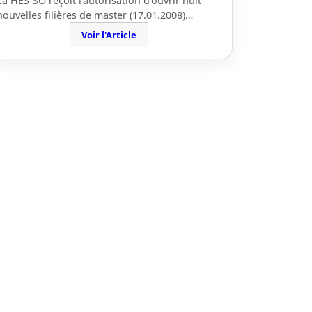
La HES-SO reçoit l’autorisation d’ouvrir huit
nouvelles filières de master (17.01.2008)…
Voir l'Article