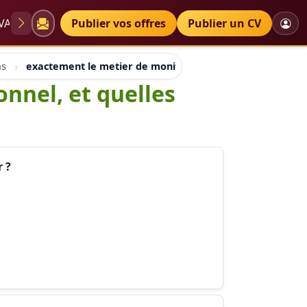
VAE
Diplômes
Publier vos offres
Petites annonces
Publier un CV
ns
exactement le metier de moniteur socio professionnel, et
nnel, et quelles
r ?