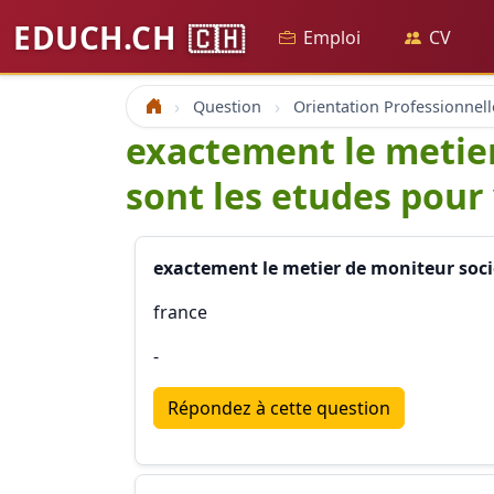
EDUCH.CH
🇨🇭
Emploi
CV
Question
Orientation Professionnell
Accueil
exactement le metier
sont les etudes pour 
exactement le metier de moniteur socio
france
-
Répondez à cette question