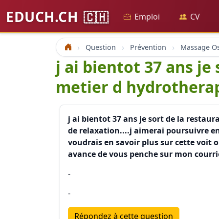
EDUCH.CH
🇨🇭
Emploi
CV
Question
Prévention
Accueil
j ai bientot 37 ans j
metier d hydrothera
j ai bientot 37 ans je sort de la rest
de relaxation....j aimerai poursuivre e
voudrais en savoir plus sur cette voit
avance de vous penche sur mon courrie
-
-
Répondez à cette question