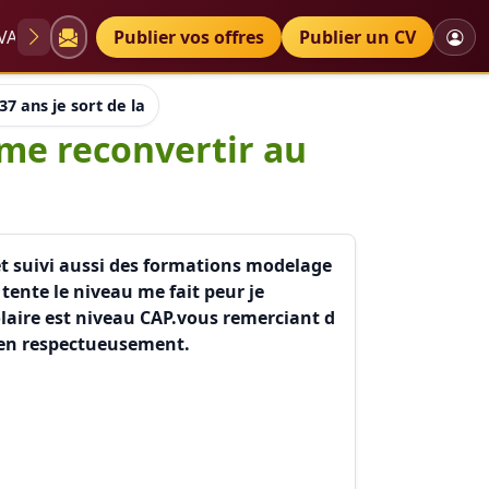
VAE
Diplômes
Publier vos offres
Petites annonces
Publier un CV
t 37 ans je sort de la restauration pour me reconvertir au meti
r me reconvertir au
 et suivi aussi des formations modelage
tente le niveau me fait peur je
olaire est niveau CAP.vous remerciant d
bien respectueusement.