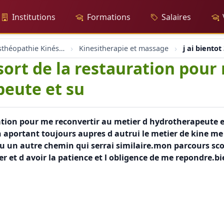
Institutions
Formations
Salaires
Massage Osthéopathie Kinésiologie
Kinesitherapie et massage
j ai biento
e sort de la restauration pou
peute et su
auration pour me reconvertir au metier d hydrotherapeute
n aportant toujours aupres d autrui le metier de kine me 
 ou un autre chemin qui serrai similaire.mon parcours sc
r et d avoir la patience et l obligence de me repondre.