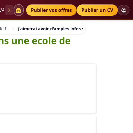
VAE
Diplômes
Publier vos offres
Petites annonces
Publier un CV
Orientation professionnelle france suisse quebec
j'aimerai avoir d'amples infos sur l'inscription dans 
ans une ecole de