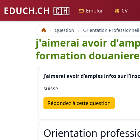
EDUCH.CH
🇨🇭
Emploi
CV
Question
Orientation Professionnell
Accueil
j'aimerai avoir d'amp
formation douaniere
j'aimerai avoir d'amples infos sur l'i
suisse
Répondez à cette question
Orientation professi