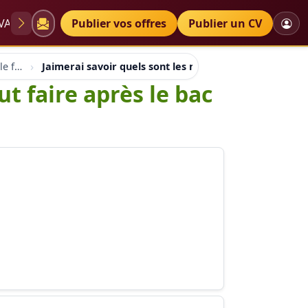
VAE
Diplômes
Publier vos offres
Petites annonces
Publier un CV
Orientation professionnelle france suisse quebec
Jaimerai savoir quels sont les métiers que l'on peut fa
ut faire après le bac