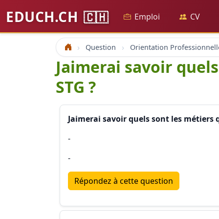
EDUCH.CH
🇨🇭
Emploi
CV
Question
Orientation Professionnell
Accueil
Jaimerai savoir quels
STG ?
Jaimerai savoir quels sont les métiers q
-
-
Répondez à cette question