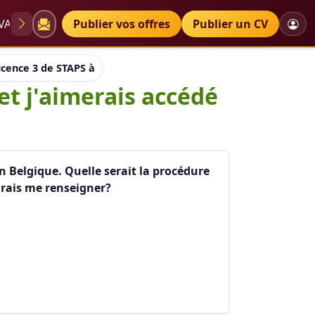
VAE
Diplômes
Publier vos offres
Petites annonces
Publier un CV
Licence 3 de STAPS à l'île de la Réunion et j'aimerais accédé à 
 et j'aimerais accédé
en Belgique. Quelle serait la procédure
ourais me renseigner?