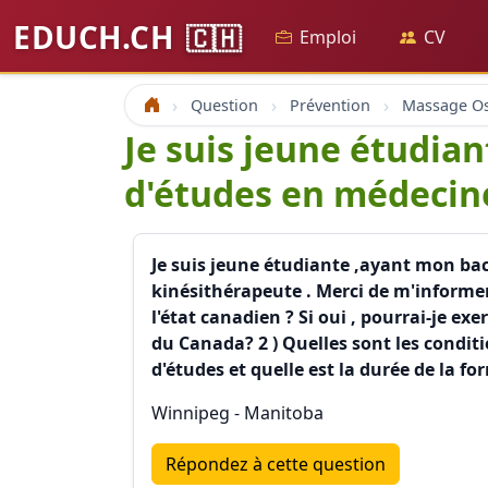
EDUCH.CH
🇨🇭
Emploi
CV
Question
Prévention
Accueil
Je suis jeune étudia
d'études en médecine
Je suis jeune étudiante ,ayant mon bac
kinésithérapeute . Merci de m'informer 
l'état canadien ? Si oui , pourrai-je ex
du Canada? 2 ) Quelles sont les conditio
d'études et quelle est la durée de la fo
Winnipeg - Manitoba
Répondez à cette question