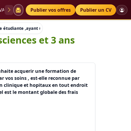
VAE
Diplômes
Publier vos offres
Petites annonces
Publier un CV
ne étudiante ,ayant mon baccalauréat sciences et 3 ans d'étude
sciences et 3 ans
ouhaite acquerir une formation de
r vos soins , est-elle reconnue par
en clinique et hopitaux en tout endroit
el est le montant globale des frais