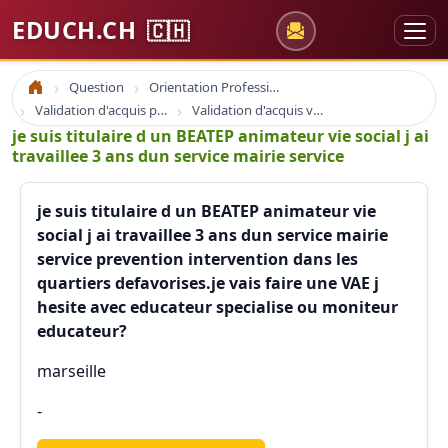
EDUCH.CH
🇨🇭
Question
Orientation Professionnelle
Accueil
Validation d'acquis professionnel
Validation d'acquis vae
je suis titulaire d un BEATEP animateur vie social j ai
travaillee 3 ans dun service mairie service
je suis titulaire d un BEATEP animateur vie
social j ai travaillee 3 ans dun service mairie
service prevention intervention dans les
quartiers defavorises.je vais faire une VAE j
hesite avec educateur specialise ou moniteur
educateur?
marseille
-